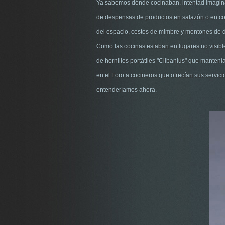
Ya sabemos dónde cocinaban, intentad imaginar
de despensas de productos en salazón o en co
del espacio, cestos de mimbre y montones de d
Como las cocinas estaban en lugares no visible
de hornillos portátiles "Clibanius" que mant
en el Foro a cocineros que ofrecían sus servic
entenderíamos ahora.