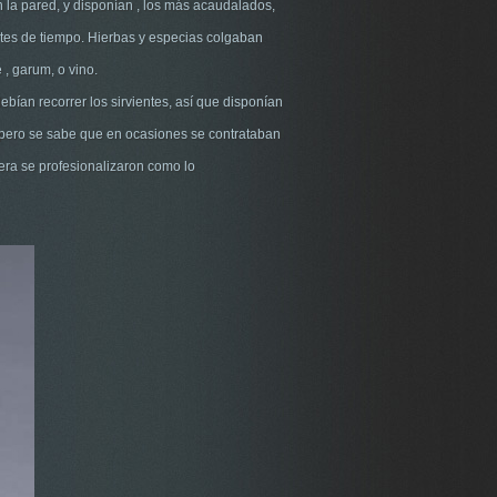
 la pared, y disponían , los más acaudalados,
tes de tiempo. Hierbas y especias colgaban
 , garum, o vino.
bían recorrer los sirvientes, así que disponían
 pero se sabe que en ocasiones se contrataban
era se profesionalizaron como lo