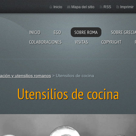
Inicio
Mapa del sitio
RSS
Imprimir
INICIO
EGO
SOBRE ROMA
SOBRE GRECI
COLABORACIONES
VISITAS
COPYRIGHT
ación y utensilios romanos
>
Utensilios de cocina
Utensilios de cocina