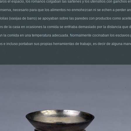
os el espacio, los romanos colgaban las sartenes y los utensilios con ganchos en
nserva, necesario para que los alimentos no enmohezcan ni se echen a perder an
olias (vasijas de barro) se apoyaban sobre las paredes con productos como aceite
s de la casa en ocasiones la comida se enfriaba demasiado por la distancia que de
enían la comida en una temperatura adecuada. Normalmente cocinaban los esclavos
ios e incluso portaban sus propias herramientas de trabajo, es decir de alguna man