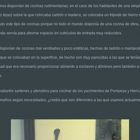
os disponían de cocinas rudimentarias; en el caso de los habitantes de una simpl
o tejas) sobre la que colocaba carbón o madera, se colocaba un trípode de hierro s
o este tipo de cocinas porque no todo el mundo disponía de una cocina de obra, l
más servía para ahorrar espacio en cubículos de entrada muy reducidos.
s disponían de cocinas mal ventiladas y poco estéticas, hechas de ladrillo o mampost
 que se colocaban en la superficie, de hecho son muy parecidas a las que se tenía
sad que era necesario proporcionar alimento a esclavos y dómines pero también a l
s.
llaréis sartenes y utensilios para cocinar de los yacimientos de Pompeya y Hercula
tamaños según necesidades, ¿creéis que son diferentes a las que usamos actualme