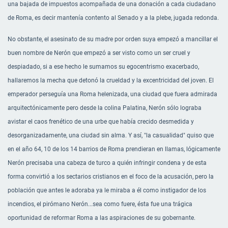
una bajada de impuestos acompañada de una donación a cada ciudadano
de Roma, es decir mantenía contento al Senado y a la plebe, jugada redonda.
No obstante, el asesinato de su madre por orden suya empezó a mancillar el
buen nombre de Nerón que empezó a ser visto como un ser cruel y
despiadado, si a ese hecho le sumamos su egocentrismo exacerbado,
hallaremos la mecha que detonó la crueldad y la excentricidad del joven. El
emperador perseguía una Roma helenizada, una ciudad que fuera admirada
arquitectónicamente pero desde la colina Palatina, Nerón sólo lograba
avistar el caos frenético de una urbe que había crecido desmedida y
desorganizadamente, una ciudad sin alma. Y así, "la casualidad" quiso que
en el año 64, 10 de los 14 barrios de Roma prendieran en llamas, lógicamente
Nerón precisaba una cabeza de turco a quién infringir condena y de esta
forma convirtió a los sectarios cristianos en el foco de la acusación, pero la
población que antes le adoraba ya le miraba a él como instigador de los
incendios, el pirómano Nerón...sea como fuere, ésta fue una trágica
oportunidad de reformar Roma a las aspiraciones de su gobernante.